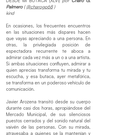
DESDE MI BUTACA (XLVI)
por
Charo G.
Palmero
(
@charogp68
)
kind
En ocasiones, los frecuentes encuentros
en las situaciones más dispares hacen
que vayas apreciando a una persona. En
otras, la privilegiada posición de
espectadora recurrente te aboca a
admirar cada vez más a un o a una artista.
Si ambas situaciones confluyen, admirar a
quien aprecias transforma tu mirada y tu
escucha, y esa butaca, ayer metafórica,
se transforma en un poderoso vehículo de
comunicación.
Javier Arozena transitó desde su cuerpo
durante casi dos horas, apropiándose del
Mercado Municipal, de sus silenciosos
puestos cerrados y del sonido natural del
vaivén de las personas. Con su mirada,
atravesaba a quienes se la mantenían y