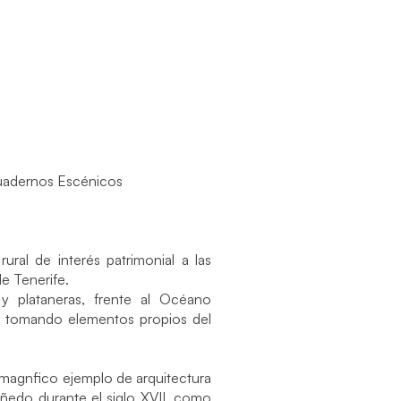
Cuadernos Escénicos
ural de interés patrimonial a las
e Tenerife.
y plataneras, frente al Océano
o, tomando elementos propios del
magnfico ejemplo de arquitectura
 viñedo durante el siglo XVII, como