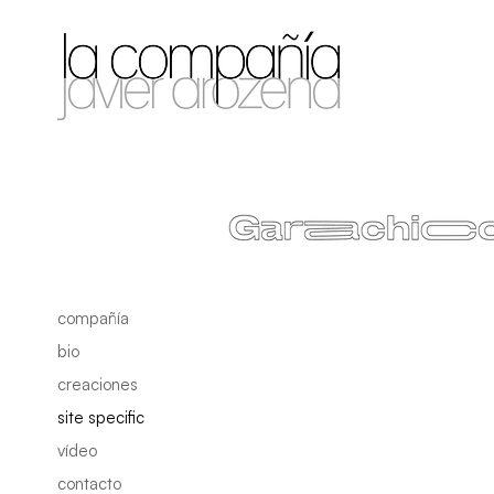
compañía
bio
creaciones
site specific
vídeo
contacto