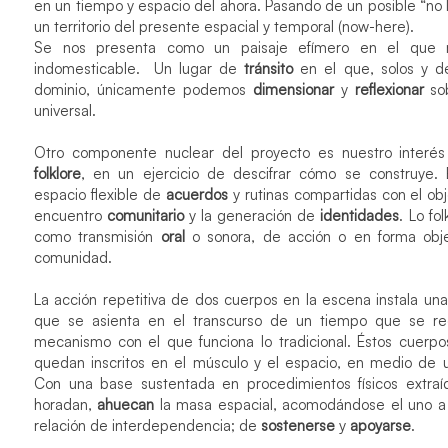
en un tiempo y espacio del ahora. Pasando de un posible “no
un territorio del presente espacial y temporal (now-here).
Se nos presenta como un paisaje efímero en el que ri
indomesticable. Un lugar de
tránsito
en el que, solos y d
dominio, únicamente podemos
dimensionar
y
reflexionar
sob
universal.
Otro componente nuclear del proyecto es nuestro interés
folklore
, en un ejercicio de descifrar cómo se construye.
espacio flexible de
acuerdos
y rutinas compartidas con el ob
encuentro
comunitario
y la generación de
identidades
. Lo fo
como transmisión
oral
o sonora, de acción o en forma obje
comunidad.
La acción repetitiva de dos cuerpos en la escena instala una 
que se asienta en el transcurso de un tiempo que se re
mecanismo con el que funciona lo tradicional. Éstos cuerp
quedan inscritos en el músculo y el espacio, en medio de
Con una base sustentada en procedimientos físicos extraíd
horadan,
ahuecan
la masa espacial, acomodándose el uno a lo
relación de interdependencia; de
sostenerse
y
apoyarse
.