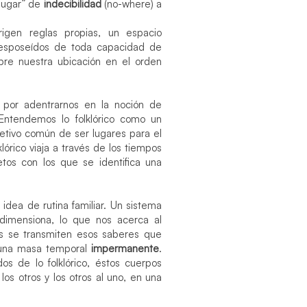
 lugar” de
indecibilidad
(no-where) a
gen reglas propias, un espacio
esposeídos de toda capacidad de
re nuestra ubicación en el orden
 por adentrarnos en la noción de
 Entendemos lo folklórico como un
jetivo común de ser lugares para el
lklórico viaja a través de los tiempos
tos con los que se identifica una
idea de rutina familiar. Un sistema
dimensiona, lo que nos acerca al
os se transmiten esos saberes que
 una masa temporal
impermanente
.
os de lo folklórico, éstos cuerpos
s otros y los otros al uno, en una